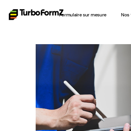
Formulaire sur mesure
Nos 
Feui
Gest
Insp
l’éq
Bon 
Chec
Form
plan
Form
sécu
Form