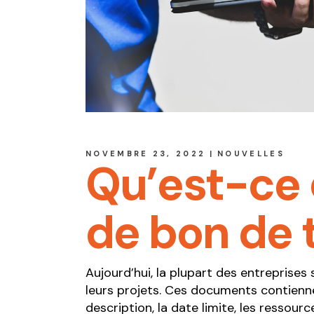
Form
rou
mach
Form
sécu
Form
Form
Form
NOVEMBRE 23, 2022
NOUVELLES
Qu’est-ce 
chan
Form
Resp
de bon de t
Aujourd’hui, la plupart des entreprises
leurs projets. Ces documents contienne
description, la date limite, les ressour