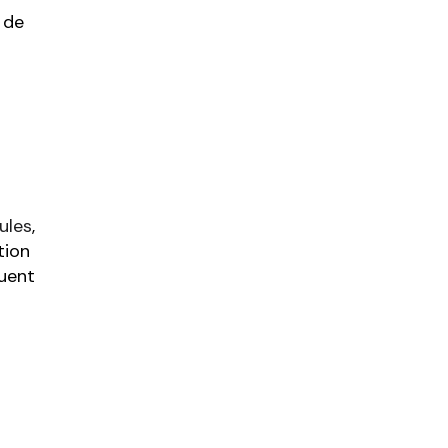
 de
ules
,
tion
tuent