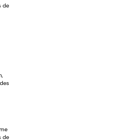
s de
n,
 des
ème
s de