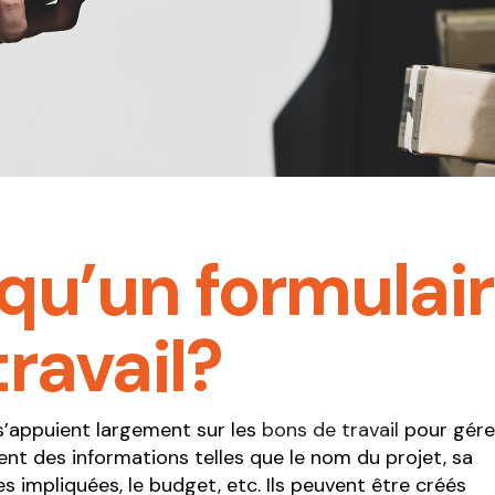
sécurité au travail
ulaire de mise en
te équipement ou
Formulaire de soumission
inerie
Formulaire de facture
ulaire de santé et
Formulaire de journal de
rité au travail
chantier
ulaire de soumission
Formulaire de décharge de
ulaire de facture
Responsabilité
ulaire de journal de
qu’un formulai
tier
ulaire de décharge de
onsabilité
ravail?
 s’appuient largement sur les
bons de travail
pour gére
nt des informations telles que le nom du projet, sa
ces impliquées, le budget, etc. Ils peuvent être créés