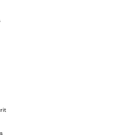
s
rit
ts