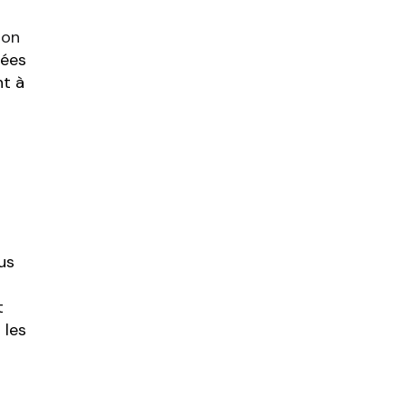
ion
hées
nt à
us
t
 les