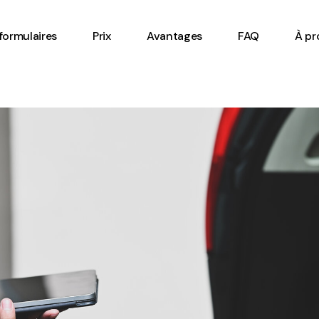
Feuille de temps en ligne
formulaires
Prix
Avantages
FAQ
À pr
Gestion de l’inventaire
Inspection de
l’équipement
lle de temps en ligne
Bon de travail
ion de l’inventaire
Check-list digital
ection de
Formulaire de tournée de
uipement
plancher
de travail
Formulaire de ronde de
k-list digital
sécurité véhicule lourd
ulaire de tournée de
Formulaire de rapport
cher
Formulaire de mise en
ulaire de ronde de
route équipement ou
rité véhicule lourd
machinerie
ulaire de rapport
Formulaire de santé et