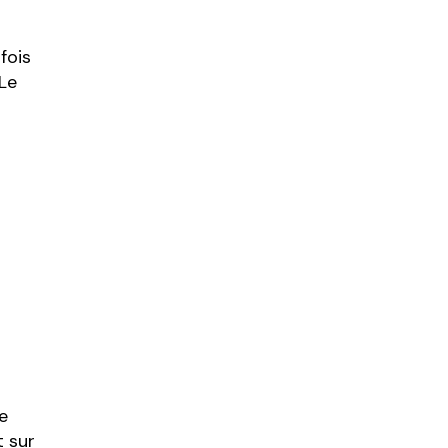
fois
Le
e
t sur