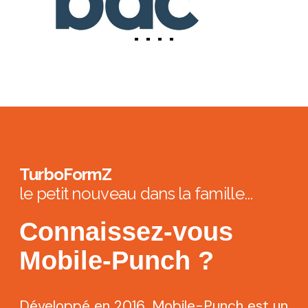
TurboFormZ
le petit nouveau dans la famille...
Connaissez-vous
Mobile-Punch
?
Développé en 2016, Mobile-Punch est un