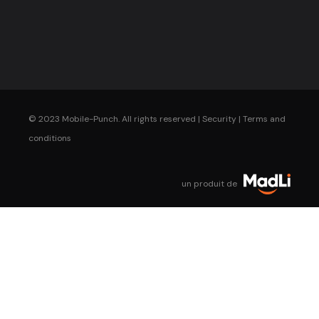
© 2023 Mobile-Punch. All rights reserved |
Security
|
Terms and
conditions
un produit de