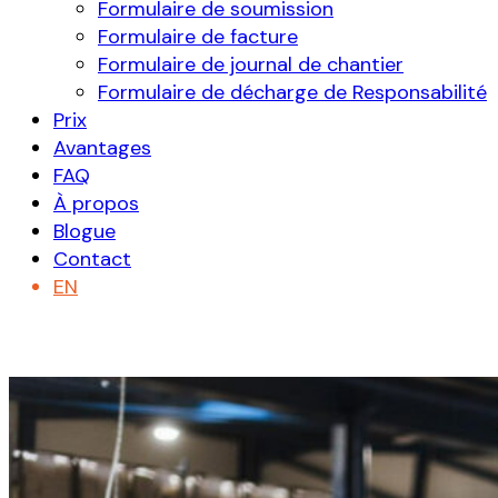
Formulaire de soumission
Formulaire de facture
Formulaire de journal de chantier
Formulaire de décharge de Responsabilité
Prix
Avantages
FAQ
À propos
Blogue
Contact
EN