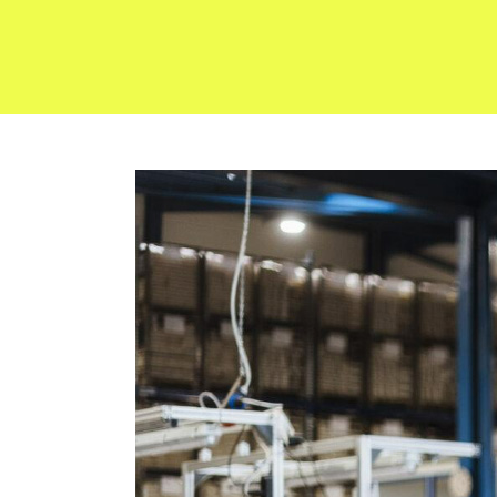
Formulair
route éq
machiner
Formulair
sécurité a
Formulair
Formulair
Formulair
chantier
Formulair
Responsab