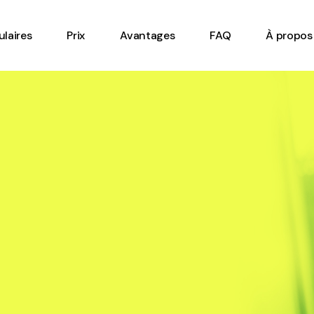
Feuille de temps en ligne
laires
Prix
Avantages
FAQ
À propos
Gestion de l’inventaire
Inspection de
l’équipement
e temps en ligne
Bon de travail
e l’inventaire
Check-list digital
n de
Formulaire de tournée de
ment
plancher
avail
Formulaire de ronde de
 digital
sécurité véhicule lourd
e de tournée de
Formulaire de rapport
Formulaire de mise en
e de ronde de
route équipement ou
véhicule lourd
machinerie
e de rapport
Formulaire de santé et