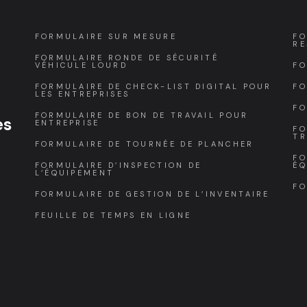
FORMULAIRE SUR MESURE
FO
RE
FORMULAIRE RONDE DE SÉCURITÉ
VÉHICULE LOURD
FO
FORMULAIRE DE CHECK-LIST DIGITAL POUR
FO
LES ENTREPRISES
FO
FORMULAIRE DE BON DE TRAVAIL POUR
es
ENTREPRISE
FO
TR
FORMULAIRE DE TOURNÉE DE PLANCHER
FO
FORMULAIRE D’INSPECTION DE
ÉQ
L’ÉQUIPEMENT
FO
FORMULAIRE DE GESTION DE L’INVENTAIRE
FEUILLE DE TEMPS EN LIGNE