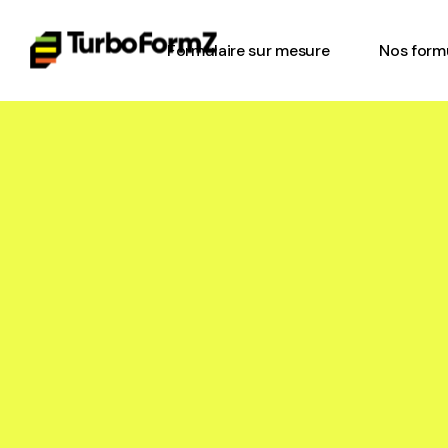
Formulaire sur mesure
Nos formu
Feuille d
Gestion d
Inspectio
l’équipe
Bon de tr
Check-list
Formulair
plancher
Formulair
sécurité 
Formulair