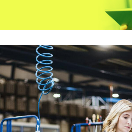
sécurité au travail
e de mise en
uipement ou
Formulaire de soumission
ie
Formulaire de facture
e de santé et
Formulaire de journal de
u travail
chantier
e de soumission
Formulaire de décharge de
e de facture
Responsabilité
e de journal de
e de décharge de
ilité